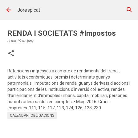
Salta al contingut principal
Joresp.cat
RENDA I SOCIETATS #Impostos
el dia
19 de juny
Retencions i ingressos a compte de rendiments del treball,
activitats econòmiques, premis i determinats guanys
patrimonials i imputacions de renda, guanys derivats d'accions i
participacions de les institucions d'inversió col·lectiva, rendes
d'arrendament d'immobles urbans, capital mobiliari, persones
autoritzades i saldos en comptes. • Maig 2016. Grans
empreses: 111, 115, 117, 123, 124, 126, 128, 230
CALENDARI OBLIGACIONS