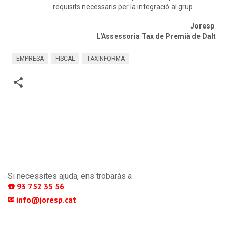
requisits necessaris per la integració al grup.
Joresp
L'Assessoria Tax de Premià de Dalt
EMPRESA
FISCAL
TAXINFORMA
Si necessites ajuda, ens trobaràs a
☎️ 93 752 35 56 
✉ info@joresp.cat 