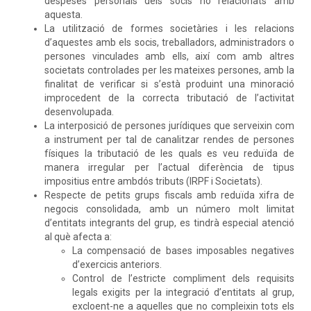
despeses personals dels socis no relacionats amb
aquesta.
La utilització de formes societàries i les relacions
d’aquestes amb els socis, treballadors, administradors o
persones vinculades amb ells, així com amb altres
societats controlades per les mateixes persones, amb la
finalitat de verificar si s’està produint una minoració
improcedent de la correcta tributació de l’activitat
desenvolupada.
La interposició de persones jurídiques que serveixin com
a instrument per tal de canalitzar rendes de persones
físiques la tributació de les quals es veu reduïda de
manera irregular per l’actual diferència de tipus
impositius entre ambdós tributs (IRPF i Societats).
Respecte de petits grups fiscals amb reduïda xifra de
negocis consolidada, amb un número molt limitat
d’entitats integrants del grup, es tindrà especial atenció
al què afecta a:
La compensació de bases imposables negatives
d’exercicis anteriors.
Control de l’estricte compliment dels requisits
legals exigits per la integració d’entitats al grup,
excloent-ne a aquelles que no compleixin tots els