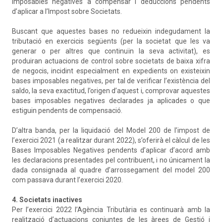
imposables negatives a compensar i deduccions pendents
d’aplicar a l’Impost sobre Societats.
Buscant que aquestes bases no redueixin indegudament la
tributació en exercicis següents (per la societat que les va
generar o per altres que continuïn la seva activitat), es
produiran actuacions de control sobre societats de baixa xifra
de negocis, incidint especialment en expedients on existeixin
bases imposables negatives, per tal de verificar l’existència del
saldo, la seva exactitud, l’origen d’aquest i, comprovar aquestes
bases imposables negatives declarades ja aplicades o que
estiguin pendents de compensació.
D’altra banda, per la liquidació del Model 200 de l’impost de
l’exercici 2021 (a realitzar durant 2022), s’oferirà el càlcul de les
Bases Imposables Negatives pendents d’aplicar d’acord amb
les declaracions presentades pel contribuent, i no únicament la
dada consignada al quadre d’arrossegament del model 200
com passava durant l’exercici 2020.
4. Societats inactives
Per l’exercici 2022 l’Agència Tributària es continuarà amb la
realització d’actuacions conjuntes de les àrees de Gestió i