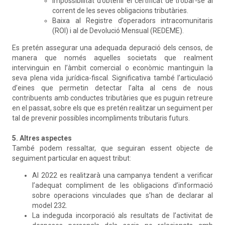
Impossibilitat d’obtenir el certificat de trobar-se al
corrent de les seves obligacions tributàries.
Baixa al Registre d’operadors intracomunitaris
(ROI) i al de Devolució Mensual (REDEME).
Es pretén assegurar una adequada depuració dels censos, de
manera que només aquelles societats que realment
intervinguin en l’àmbit comercial o econòmic mantinguin la
seva plena vida jurídica-fiscal. Significativa també l’articulació
d’eines que permetin detectar l’alta al cens de nous
contribuents amb conductes tributàries que es puguin retreure
en el passat, sobre els que es pretén realitzar un seguiment per
tal de prevenir possibles incompliments tributaris futurs.
5. Altres aspectes
També podem ressaltar, que seguiran essent objecte de
seguiment particular en aquest tribut:
Al 2022 es realitzarà una campanya tendent a verificar
l’adequat compliment de les obligacions d’informació
sobre operacions vinculades que s’han de declarar al
model 232.
La indeguda incorporació als resultats de l’activitat de