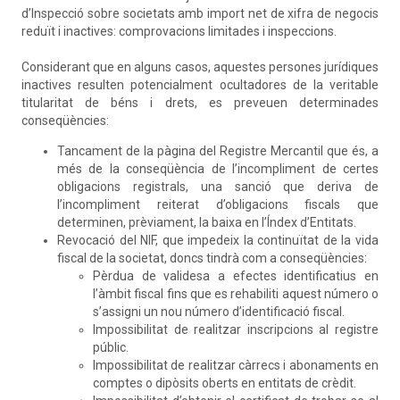
d’Inspecció sobre societats amb import net de xifra de negocis
reduït i inactives: comprovacions limitades i inspeccions.
Considerant que en alguns casos, aquestes persones jurídiques
inactives resulten potencialment ocultadores de la veritable
titularitat de béns i drets, es preveuen determinades
conseqüències:
Tancament de la pàgina del Registre Mercantil que és, a
més de la conseqüència de l’incompliment de certes
obligacions registrals, una sanció que deriva de
l’incompliment reiterat d’obligacions fiscals que
determinen, prèviament, la baixa en l’Índex d’Entitats.
Revocació del NIF, que impedeix la continuïtat de la vida
fiscal de la societat, doncs tindrà com a conseqüències:
Pèrdua de validesa a efectes identificatius en
l’àmbit fiscal fins que es rehabiliti aquest número o
s’assigni un nou número d’identificació fiscal.
Impossibilitat de realitzar inscripcions al registre
públic.
Impossibilitat de realitzar càrrecs i abonaments en
comptes o dipòsits oberts en entitats de crèdit.