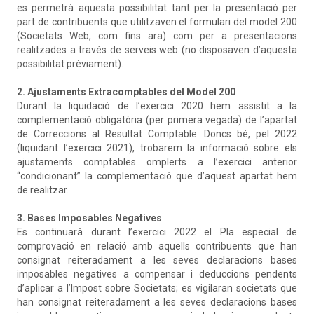
es permetrà aquesta possibilitat tant per la presentació per
part de contribuents que utilitzaven el formulari del model 200
(Societats Web, com fins ara) com per a presentacions
realitzades a través de serveis web (no disposaven d’aquesta
possibilitat prèviament).
2. Ajustaments Extracomptables del Model 200
Durant la liquidació de l’exercici 2020 hem assistit a la
complementació obligatòria (per primera vegada) de l’apartat
de Correccions al Resultat Comptable. Doncs bé, pel 2022
(liquidant l’exercici 2021), trobarem la informació sobre els
ajustaments comptables omplerts a l’exercici anterior
“condicionant” la complementació que d’aquest apartat hem
de realitzar.
3. Bases Imposables Negatives
Es continuarà durant l’exercici 2022 el Pla especial de
comprovació en relació amb aquells contribuents que han
consignat reiteradament a les seves declaracions bases
imposables negatives a compensar i deduccions pendents
d’aplicar a l’Impost sobre Societats; es vigilaran societats que
han consignat reiteradament a les seves declaracions bases