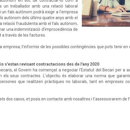
utònom en lloc de contractar-lo com a
s un treballador amb una relació laboral
ti un fals autònom podrà exigir a l’empresa
l fals autònom dels últims quatre anys amb el
 la relació fraudulenta amb el fals autònom,
emanar una indemnització d’improcedència de
t a través de les factures.
empresa, t'informis de les possibles contingències que pots tenir en 
ris s'estan revisant contractacions des de l'any 2020
 becaris, el Govern ha començat a negociar l'Estatut del Becari per a a
n els seus contractes. L'objectiu és elaborar una norma que garante
 persones que realitzen pràctiques no laborals, tant en empreses c
sts dos casos, et posis en contacte amb nosaltres i t'assessorarem de