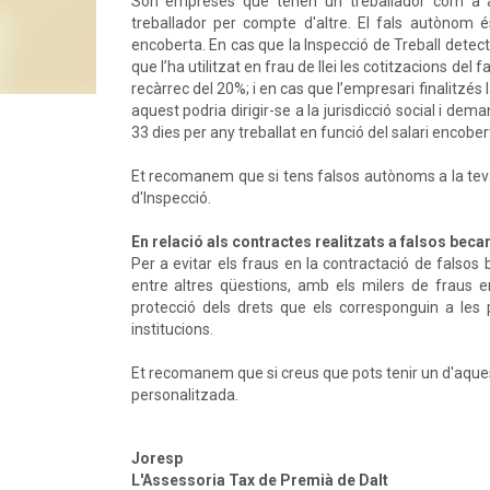
Són empreses que tenen un treballador com a a
treballador per compte d'altre. El fals autònom é
encoberta. En cas que la Inspecció de Treball detec
que l’ha utilitzat en frau de llei les cotitzacions de
recàrrec del 20%; i en cas que l’empresari finalitzés
aquest podria dirigir-se a la jurisdicció social i d
33 dies per any treballat en funció del salari encober
Et recomanem que si tens falsos autònoms a la teva 
d'Inspecció.
En relació als contractes realitzats a falsos beca
Per a evitar els fraus en la contractació de falsos
entre altres qüestions, amb els milers de fraus e
protecció dels drets que els corresponguin a les
institucions.
Et recomanem que si creus que pots tenir un d'aque
personalitzada.
Joresp
L'Assessoria Tax de Premià de Dalt