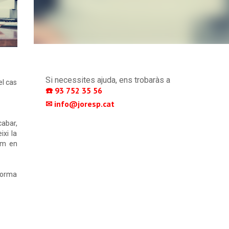
Si necessites ajuda, ens trobaràs a
el cas
☎️ 93 752 35 56 
✉ info@joresp.cat 
cabar,
ixi la
om en
 forma