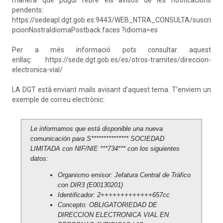
manera que pugui rebre els avisos de les notificacions
pendents:
https://sedeapl.dgt.gob.es:9443/WEB_NTRA_CONSULTA/suscri
pcionNostraIdiomaPostback.faces ?idioma=es
Per a més informació pots consultar aquest
enllaç:
https://sede.dgt.gob.es/es/otros-tramites/direccion-
electronica-vial/
LA DGT està enviant mails avisant d’aquest tema. T’enviem un
exemple de correu electrònic:
Le informamos que está disponible una nueva
comunicación para S*************** SOCIEDAD
LIMITADA con NIF/NIE ***734*** con los siguientes
datos:
Organismo emisor: Jefatura Central de Tráfico
con DIR3 (E00130201)
Identificador: 2+++++++++++++657cc
Concepto: OBLIGATORIEDAD DE
DIRECCION ELECTRONICA VIAL EN