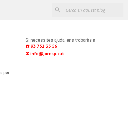
Si necessites ajuda, ens trobaràs a
☎️ 93 752 35 56 
✉ info@joresp.cat 
s, per