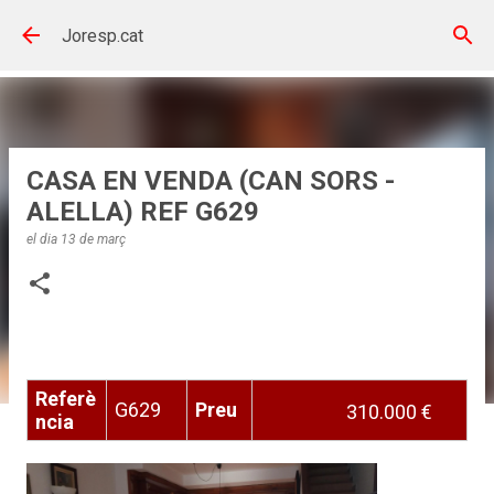
Salta al contingut principal
Joresp.cat
CASA EN VENDA (CAN SORS -
ALELLA) REF G629
el dia
13 de març
Referè
G629
Preu
310.000 €
ncia