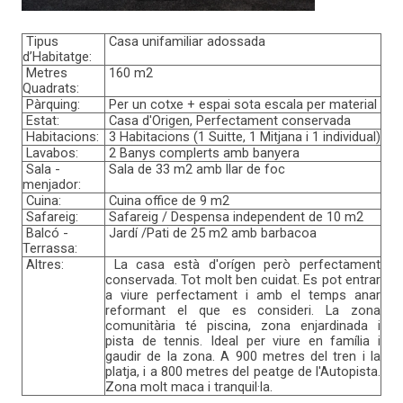
Tipus 
 Casa unifamiliar adossada
d’Habitatge:
 Metres 
 160 m2
Quadrats:
 Pàrquing:
 Per un cotxe + espai sota escala per material
 Estat: 
 Casa d'Origen, Perfectament conservada
 Habitacions:
 3 Habitacions (1 Suitte, 1 Mitjana i 1 individual)
 Lavabos:
 2 Banys complerts amb banyera
 Sala - 
 Sala de 33 m2 amb llar de foc
menjador:
 Cuina:
 Cuina office de 9 m2
 Safareig:
 Safareig / Despensa independent de 10 m2
 Balcó - 
 Jardí /Pati de 25 m2 amb barbacoa
Terrassa:
 Altres:
 La casa està d'orígen però perfectament 
conservada. Tot molt ben cuidat.
 Es pot entrar 
a viure perfectament i amb el temps anar 
reformant el que es consideri.
 La zona 
comunitària té piscina, zona enjardinada i 
pista de tennis.
 Ideal per viure en família i 
gaudir de la zona.
 A 900 metres del tren i la 
platja, i a 800 metres del peatge de l'Autopista.
Zona molt maca i tranquil·la
.