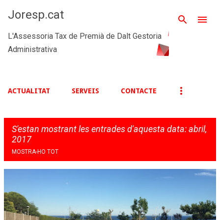
Salta al contingut principal
Joresp.cat
L'Assessoria Tax de Premià de Dalt Gestoria
Administrativa
ACTUALITAT
SERVEIS
CONTACTE
S'estan mostrant les entrades d'aquesta data: abril,
2017
MOSTRA-HO TOT
E
n
t