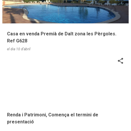
r
a
d
e
Casa en venda Premià de Dalt zona les Pèrgoles.
s
Ref G628
el dia
10 d’abril
Renda i Patrimoni, Comença el termini de
presentació