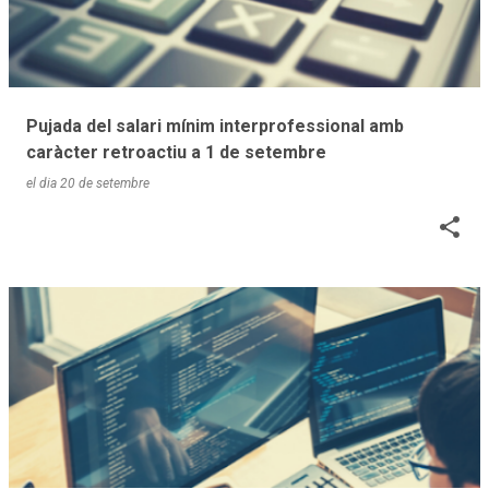
r
a
d
e
Pujada del salari mínim interprofessional amb
s
caràcter retroactiu a 1 de setembre
el dia
20 de setembre