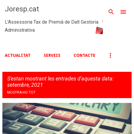
Salta al contingut principal
Joresp.cat
L'Assessoria Tax de Premià de Dalt Gestoria
Administrativa
ACTUALITAT
SERVEIS
CONTACTE
S'estan mostrant les entrades d'aquesta data:
setembre, 2021
MOSTRA-HO TOT
E
n
t