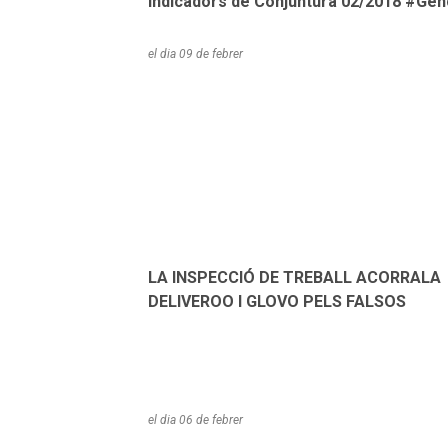
Indicadors de Conjuntura 02/2018 #Gen
el dia
09 de febrer
EMPRESA
LABORAL
NOTÍCIES
LA INSPECCIÓ DE TREBALL ACORRALA
DELIVEROO I GLOVO PELS FALSOS
AUTÒNOMS
el dia
06 de febrer