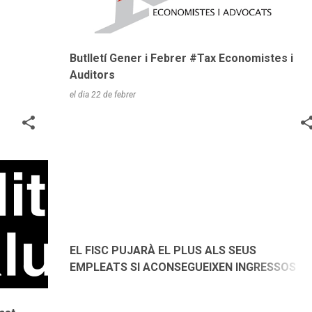
Butlletí Gener i Febrer #Tax Economistes i
Auditors
el dia
22 de febrer
FISCAL
NOTÍCIES
EL FISC PUJARÀ EL PLUS ALS SEUS
EMPLEATS SI ACONSEGUEIXEN INGRESSOS
RÈCORD D'IVA