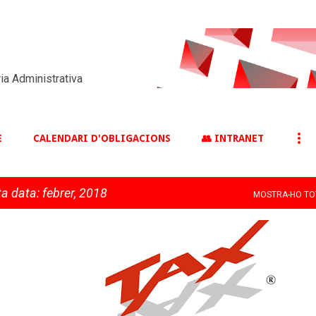
Salta al contingut principal
ia Administrativa
E
CALENDARI D'OBLIGACIONS
👥 INTRANET
a data: febrer, 2018
MOSTRA-HO TO
NOTÍCIES
TAXINFORMA