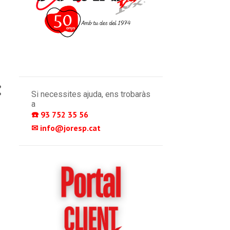
Si necessites ajuda, ens trobaràs
a
☎️ 93 752 35 56 
✉ info@joresp.cat 