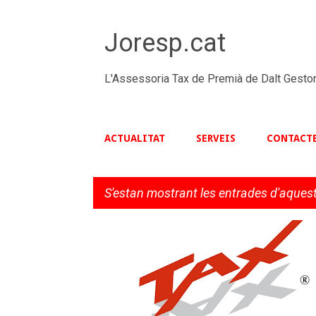
Joresp.cat
L'Assessoria Tax de Premià de Dalt Gestor
ACTUALITAT
SERVEIS
CONTACT
S'estan mostrant les entrades d'aquest
E
NOTÍCIES
TAXINFORMA
n
t
r