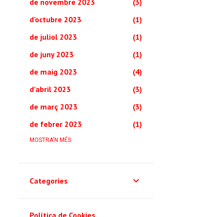
de novembre 2023
3
d’octubre 2023
1
de juliol 2023
1
de juny 2023
1
de maig 2023
4
d’abril 2023
3
de març 2023
3
de febrer 2023
1
de novembre 2022
MOSTRA'N MÉS
2
de setembre 2022
1
d’abril 2022
1
Categories
de març 2022
1
de febrer 2022
7
Política de Cookies