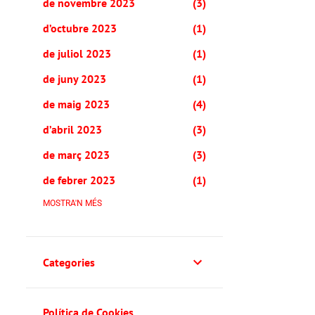
de novembre 2023
3
d’octubre 2023
1
de juliol 2023
1
de juny 2023
1
de maig 2023
4
d’abril 2023
3
de març 2023
3
de febrer 2023
1
de novembre 2022
MOSTRA'N MÉS
2
de setembre 2022
1
d’abril 2022
1
Categories
de març 2022
1
de febrer 2022
7
Política de Cookies