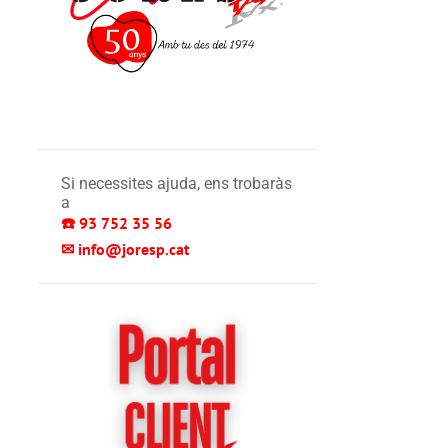
Si necessites ajuda, ens trobaràs
a
☎️ 93 752 35 56 
✉ info@joresp.cat 