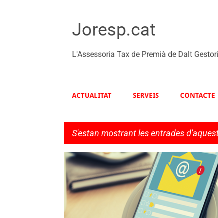
Joresp.cat
L'Assessoria Tax de Premià de Dalt Gestor
ACTUALITAT
SERVEIS
CONTACTE
S'estan mostrant les entrades d'aques
E
EMPRESA
TAXINFORMA
n
t
r