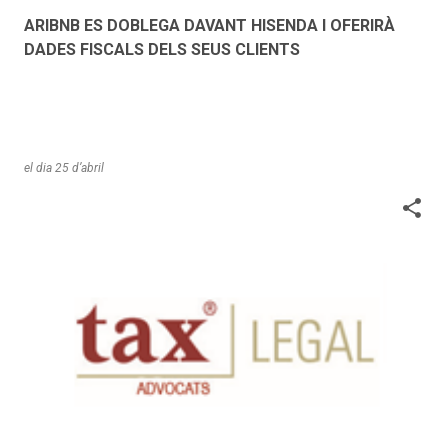
r
ARIBNB ES DOBLEGA DAVANT HISENDA I OFERIRÀ
a
DADES FISCALS DELS SEUS CLIENTS
d
e
s
el dia
25 d’abril