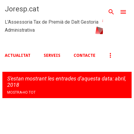
Salta al contingut principal
Joresp.cat
L'Assessoria Tax de Premià de Dalt Gestoria
Administrativa
ACTUALITAT
SERVEIS
CONTACTE
S'estan mostrant les entrades d'aquesta data: abril,
2018
MOSTRA-HO TOT
E
n
t