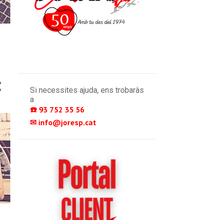
Si necessites ajuda, ens trobaràs
a
☎️ 93 752 35 56 
✉ info@joresp.cat 