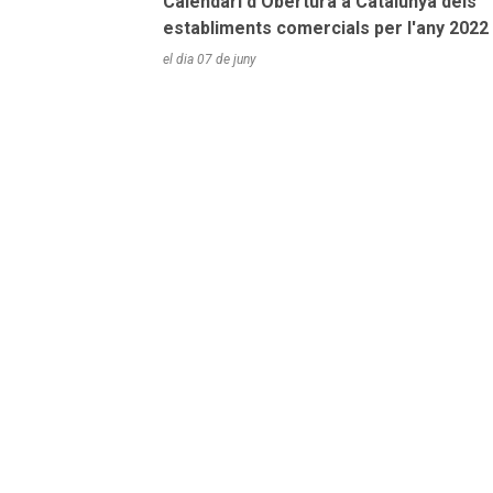
Calendari d'Obertura a Catalunya dels
establiments comercials per l'any 2022
el dia
07 de juny