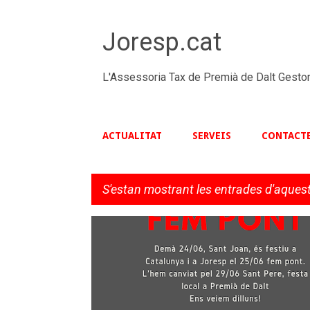
Joresp.cat
L'Assessoria Tax de Premià de Dalt Gestor
ACTUALITAT
SERVEIS
CONTACT
S'estan mostrant les entrades d'aquest
E
n
t
r