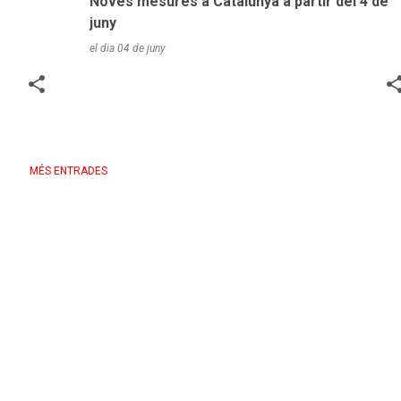
Noves mesures a Catalunya a partir del 4 de
juny
el dia
04 de juny
MÉS ENTRADES