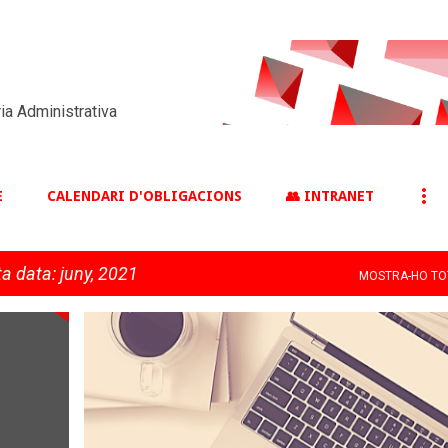
Salta al contingut principal
ia Administrativa
E
CALENDARI D'OBLIGACIONS
👥 INTRANET
a data: juny, 2021
MOSTRA-HO TO
AJUDES
EMPRESA