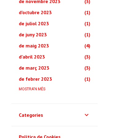
de novembre 2023
3
d’octubre 2023
1
de juliol 2023
1
de juny 2023
1
de maig 2023
4
d’abril 2023
3
de març 2023
3
de febrer 2023
1
de novembre 2022
MOSTRA'N MÉS
2
de setembre 2022
1
d’abril 2022
1
Categories
de març 2022
1
de febrer 2022
7
Política de Cookies