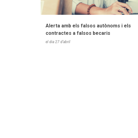
a
d
e
Alerta amb els falsos autònoms i els
s
contractes a falsos becaris
el dia
27 d’abril