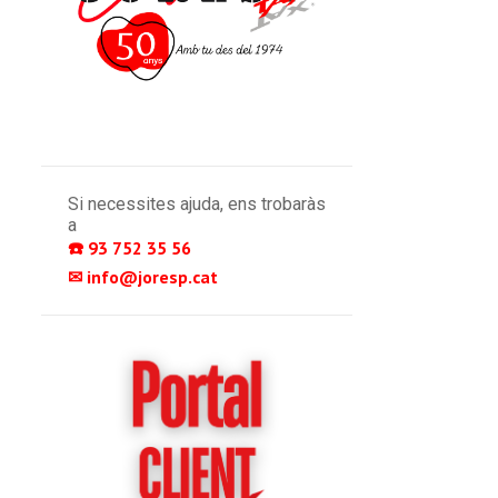
Si necessites ajuda, ens trobaràs
a
☎️ 93 752 35 56 
✉ info@joresp.cat 