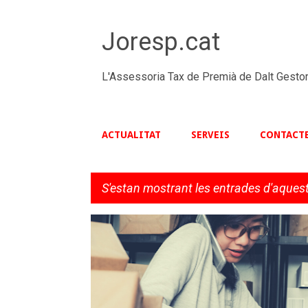
Joresp.cat
L'Assessoria Tax de Premià de Dalt Gestor
ACTUALITAT
SERVEIS
CONTACT
S'estan mostrant les entrades d'aquest
E
EMPRESA
LABORAL
TAXINFORMA
n
t
r