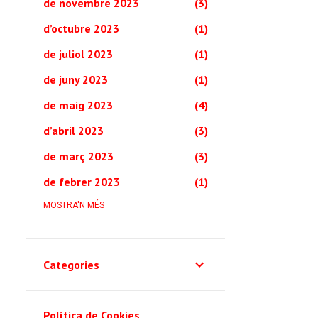
de novembre 2023
3
d’octubre 2023
1
de juliol 2023
1
de juny 2023
1
de maig 2023
4
d’abril 2023
3
de març 2023
3
de febrer 2023
1
de novembre 2022
MOSTRA'N MÉS
2
de setembre 2022
1
d’abril 2022
1
Categories
de març 2022
1
de febrer 2022
7
Política de Cookies