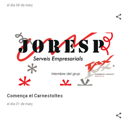
el dia
08 de març
Comença el Carnestoltes
el dia
01 de març