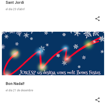
Sant Jordi
el dia
23 d’abril
Bon Nadal!
el dia
21 de desembre