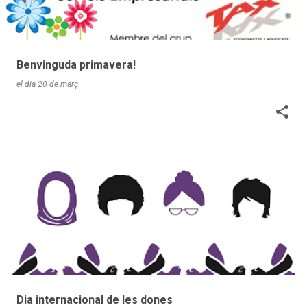
Benvinguda primavera!
el dia
20 de març
Dia internacional de les dones