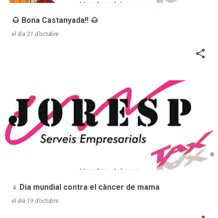
🌰 Bona Castanyada!! 🌰
el dia
31 d’octubre
♀️ Dia mundial contra el càncer de mama
el dia
19 d’octubre