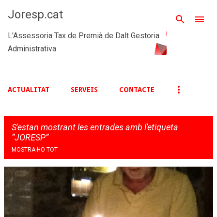
Salta al contingut principal
Joresp.cat
L'Assessoria Tax de Premià de Dalt Gestoria
Administrativa
ACTUALITAT
SERVEIS
CONTACTE
S'estan mostrant les entrades amb l'etiqueta
JORESP
MOSTRA-HO TOT
E
n
t